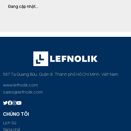
Đang cập nhật…
567 Tạ Quang Bửu, Quận 8, Thành phố Hồ Chí Minh, Việt Nam
www.lefnolik.com
sales@lefnolik.com
CHÚNG TÔI
Lịch Sử
Sáng chế