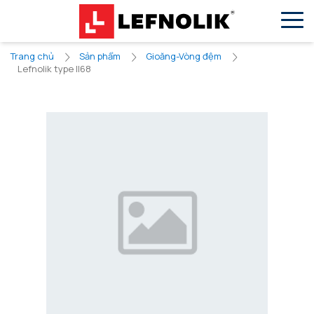
VN
EN
Trang chủ
Sản phẩm
Gioăng-Vòng đệm
Lefnolik type ll68