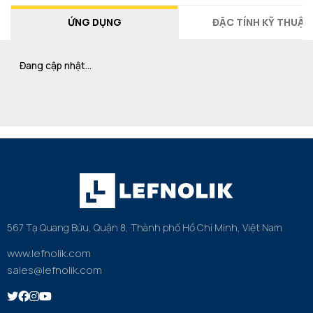
ỨNG DỤNG
ĐẶC TÍNH KỸ THUẬT
Đang cập nhật…
567 Tạ Quang Bửu, Quận 8, Thành phố Hồ Chí Minh, Việt Nam
www.lefnolik.com
sales@lefnolik.com