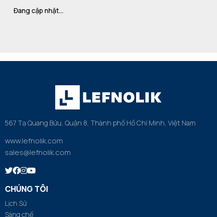
Đang cập nhật…
567 Tạ Quang Bửu, Quận 8, Thành phố Hồ Chí Minh, Việt Nam
www.lefnolik.com
sales@lefnolik.com
CHÚNG TÔI
Lịch Sử
Sáng chế