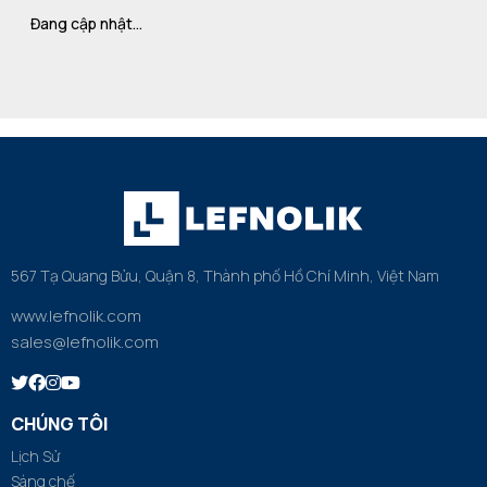
Đang cập nhật…
567 Tạ Quang Bửu, Quận 8, Thành phố Hồ Chí Minh, Việt Nam
www.lefnolik.com
sales@lefnolik.com
CHÚNG TÔI
Lịch Sử
Sáng chế