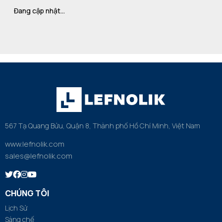
Đang cập nhật…
567 Tạ Quang Bửu, Quận 8, Thành phố Hồ Chí Minh, Việt Nam
www.lefnolik.com
sales@lefnolik.com
CHÚNG TÔI
Lịch Sử
Sáng chế